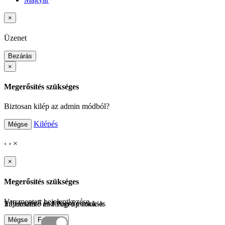
×
Üzenet
Bezárás
×
Megerősítés szükséges
Biztosan kilép az admin módból?
Kilépés
Mégse
‹
›
×
×
Megerősítés szükséges
Van mentett bejelentkezése.
Tájékoztató és felugró cookie-k
Informative and Pop-up cookies
Mégse
Folytatás